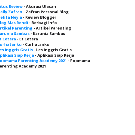
itus Review
- Akurasi Ulasan
aily Zafran
- Zafran Personal Blog
efita Neyla
- Review Blogger
log Mas Rendi
- Berbagi Info
rtikel Parenting
- Artikel Parenting
arunia Sambas
- Karunia Sambas
t Cetera
- Et Cetera
urhatanku
- Curhatanku
es Inggris Gratis
- Les Inggris Gratis
plikasi Siap Kerja
- Aplikasi Siap Kerja
opmama Parenting Academy 2021
- Popmama
arenting Academy 2021