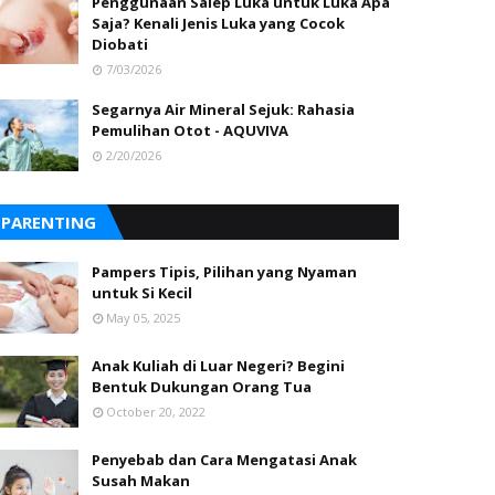
Penggunaan Salep Luka untuk Luka Apa
Saja? Kenali Jenis Luka yang Cocok
Diobati
7/03/2026
Segarnya Air Mineral Sejuk: Rahasia
Pemulihan Otot - AQUVIVA
2/20/2026
PARENTING
Pampers Tipis, Pilihan yang Nyaman
untuk Si Kecil
May 05, 2025
Anak Kuliah di Luar Negeri? Begini
Bentuk Dukungan Orang Tua
October 20, 2022
Penyebab dan Cara Mengatasi Anak
Susah Makan