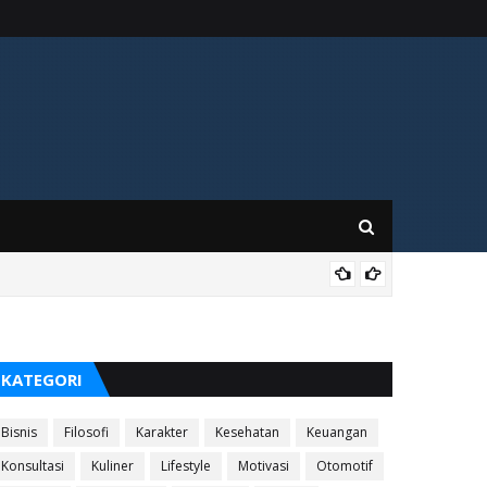
KES
KATEGORI
Bisnis
Filosofi
Karakter
Kesehatan
Keuangan
Konsultasi
Kuliner
Lifestyle
Motivasi
Otomotif