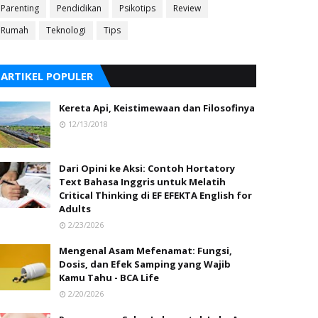
Parenting
Pendidikan
Psikotips
Review
Rumah
Teknologi
Tips
ARTIKEL POPULER
Kereta Api, Keistimewaan dan Filosofinya
12/13/2018
Dari Opini ke Aksi: Contoh Hortatory
Text Bahasa Inggris untuk Melatih
Critical Thinking di EF EFEKTA English for
Adults
2/23/2026
Mengenal Asam Mefenamat: Fungsi,
Dosis, dan Efek Samping yang Wajib
Kamu Tahu - BCA Life
2/20/2026