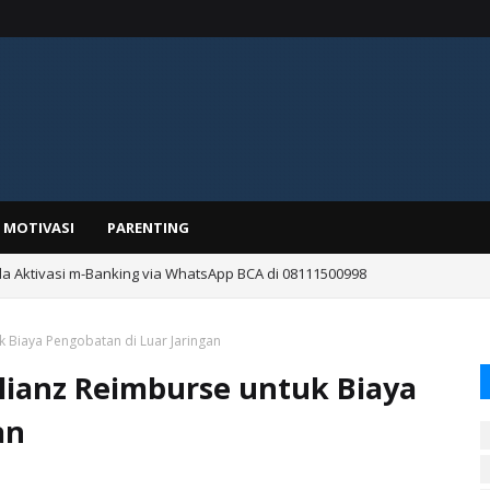
MOTIVASI
PARENTING
Luka untuk Luka Apa Saja? Kenali Jenis Luka yang Cocok Diobati
 Biaya Pengobatan di Luar Jaringan
lianz Reimburse untuk Biaya
an