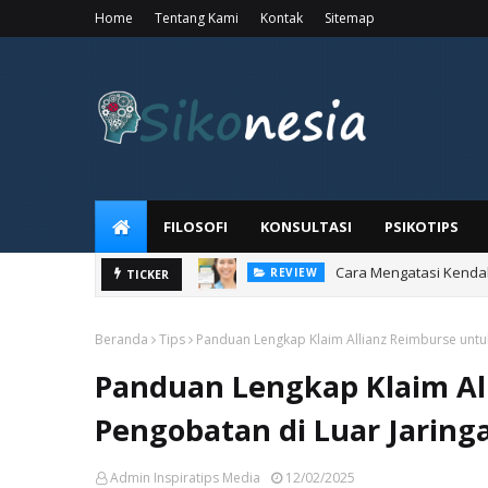
Home
Tentang Kami
Kontak
Sitemap
FILOSOFI
KONSULTASI
PSIKOTIPS
Penggunaan Salep 
TICKER
KESEHATAN
Beranda
Tips
Panduan Lengkap Klaim Allianz Reimburse untuk
Panduan Lengkap Klaim Al
Pengobatan di Luar Jaring
Admin Inspiratips Media
12/02/2025