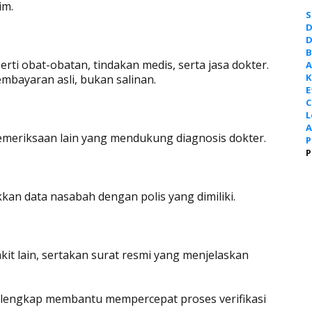
aim.
S
D
D
B
rti obat-obatan, tindakan medis, serta jasa dokter.
A
K
mbayaran asli, bukan salinan.
E
C
L
A
 pemeriksaan lain yang mendukung diagnosis dokter.
P
P
an data nasabah dengan polis yang dimiliki.
kit lain, sertakan surat resmi yang menjelaskan
lengkap membantu mempercepat proses verifikasi