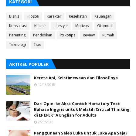
KATEGORI
Bisnis
Filosofi
Karakter
Kesehatan
Keuangan
Konsultasi
Kuliner
Lifestyle
Motivasi
Otomotif
Parenting
Pendidikan
Psikotips
Review
Rumah
Teknologi
Tips
ARTIKEL POPULER
Kereta Api, Keistimewaan dan Filosofinya
12/13/2018
Dari Opini ke Aksi: Contoh Hortatory Text
Bahasa Inggris untuk Melatih Critical Thinking
di EF EFEKTA English for Adults
2/23/2026
Penggunaan Salep Luka untuk Luka Apa Saja?