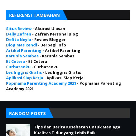
REFERENSI TAMBAHAN
Situs Review
- Akurasi Ulasan
Daily Zafran
- Zafran Personal Blog
Defita Neyla
- Review Blogger
Blog Mas Rendi
- Berbagi Info
Artikel Parenting
- Artikel Parenting
Karunia Sambas
- Karunia Sambas
Et Cetera
- Et Cetera
Curhatanku
- Curhatanku
Les Inggris Gratis
- Les Inggris Gratis
Aplikasi Siap Kerja
- Aplikasi Siap Kerja
Popmama Parenting Academy 2021
- Popmama Parenting
Academy 2021
RANDOM POSTS
Tips dan Berita Kesehatan untuk Menjaga
Kualitas Tidur yang Lebih Baik