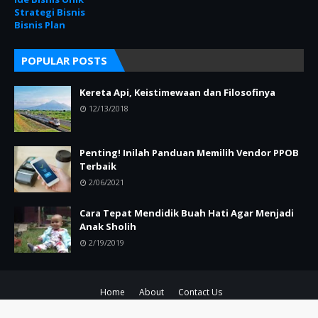
Strategi Bisnis
Bisnis Plan
POPULAR POSTS
Kereta Api, Keistimewaan dan Filosofinya
12/13/2018
Penting! Inilah Panduan Memilih Vendor PPOB
Terbaik
2/06/2021
Cara Tepat Mendidik Buah Hati Agar Menjadi
Anak Sholih
2/19/2019
Home
About
Contact Us
Created By
SoraTemplates
| Distributed By
Blogger Theme Developer