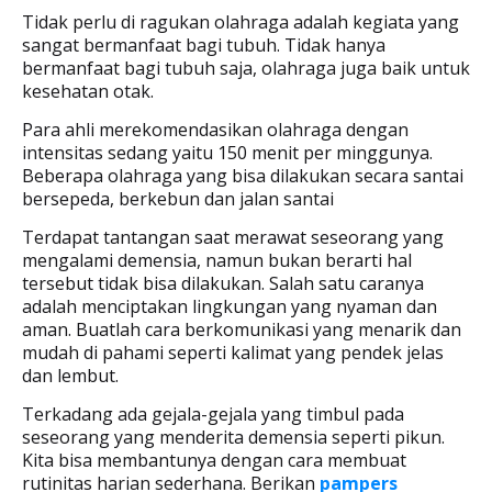
Tidak perlu di ragukan olahraga adalah kegiata yang
sangat bermanfaat bagi tubuh. Tidak hanya
bermanfaat bagi tubuh saja, olahraga juga baik untuk
kesehatan otak.
Para ahli merekomendasikan olahraga dengan
intensitas sedang yaitu 150 menit per minggunya.
Beberapa olahraga yang bisa dilakukan secara santai
bersepeda, berkebun dan jalan santai
Terdapat tantangan saat merawat seseorang yang
mengalami demensia, namun bukan berarti hal
tersebut tidak bisa dilakukan. Salah satu caranya
adalah menciptakan lingkungan yang nyaman dan
aman. Buatlah cara berkomunikasi yang menarik dan
mudah di pahami seperti kalimat yang pendek jelas
dan lembut.
Terkadang ada gejala-gejala yang timbul pada
seseorang yang menderita demensia seperti pikun.
Kita bisa membantunya dengan cara membuat
rutinitas harian sederhana. Berikan
pampers