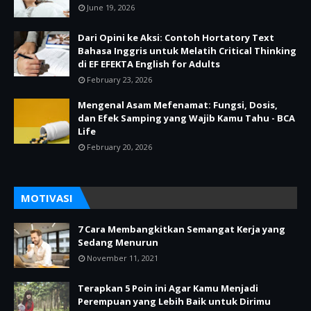
June 19, 2026
Dari Opini ke Aksi: Contoh Hortatory Text
Bahasa Inggris untuk Melatih Critical Thinking
di EF EFEKTA English for Adults
February 23, 2026
Mengenal Asam Mefenamat: Fungsi, Dosis,
dan Efek Samping yang Wajib Kamu Tahu - BCA
Life
February 20, 2026
MOTIVASI
7 Cara Membangkitkan Semangat Kerja yang
Sedang Menurun
November 11, 2021
Terapkan 5 Poin ini Agar Kamu Menjadi
Perempuan yang Lebih Baik untuk Dirimu