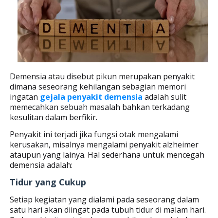
Demensia atau disebut pikun merupakan penyakit
dimana seseorang kehilangan sebagian memori
ingatan
gejala penyakit demensia
adalah sulit
memecahkan sebuah masalah bahkan terkadang
kesulitan dalam berfikir.
Penyakit ini terjadi jika fungsi otak mengalami
kerusakan, misalnya mengalami penyakit alzheimer
ataupun yang lainya. Hal sederhana untuk mencegah
demensia adalah:
Tidur yang Cukup
Setiap kegiatan yang dialami pada seseorang dalam
satu hari akan diingat pada tubuh tidur di malam hari.