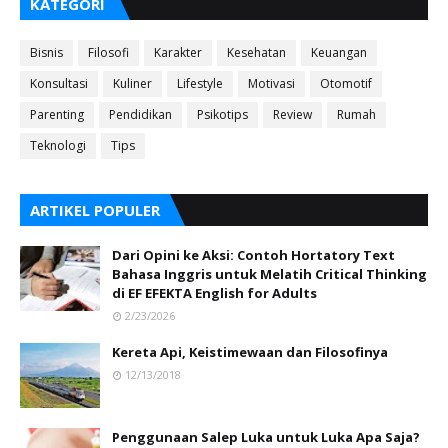
KATEGORI
Bisnis
Filosofi
Karakter
Kesehatan
Keuangan
Konsultasi
Kuliner
Lifestyle
Motivasi
Otomotif
Parenting
Pendidikan
Psikotips
Review
Rumah
Teknologi
Tips
ARTIKEL POPULER
Dari Opini ke Aksi: Contoh Hortatory Text
Bahasa Inggris untuk Melatih Critical Thinking
di EF EFEKTA English for Adults
2/23/2026
Kereta Api, Keistimewaan dan Filosofinya
12/13/2018
Penggunaan Salep Luka untuk Luka Apa Saja?