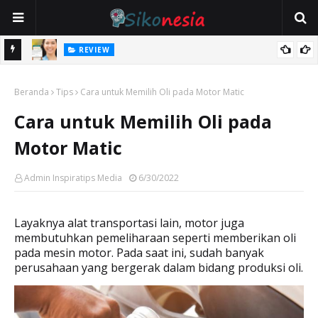
REVIEW
Cara Mengatasi Kendala Aktivasi m-Banking via WhatsApp BCA di
KESEHATAN
08111500998
Penggunaan Salep Luka untuk Luka Apa Saja? Kenali Jenis Luka
Beranda
Tips
Cara untuk Memilih Oli pada Motor Matic
yang Cocok Diobati
Cara untuk Memilih Oli pada
Motor Matic
Admin Inspiratips Media
6/30/2022
Layaknya alat transportasi lain, motor juga
membutuhkan pemeliharaan seperti memberikan oli
pada mesin motor. Pada saat ini, sudah banyak
perusahaan yang bergerak dalam bidang produksi oli.