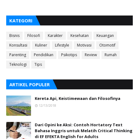
KATEGORI
Bisnis
Filosofi
Karakter
Kesehatan
Keuangan
Konsultasi
Kuliner
Lifestyle
Motivasi
Otomotif
Parenting
Pendidikan
Psikotips
Review
Rumah
Teknologi
Tips
ARTIKEL POPULER
Kereta Api, Keistimewaan dan Filosofinya
12/13/2018
Dari Opini ke Aksi: Contoh Hortatory Text
Bahasa Inggris untuk Melatih Critical Thinking
di EF EFEKTA English for Adults