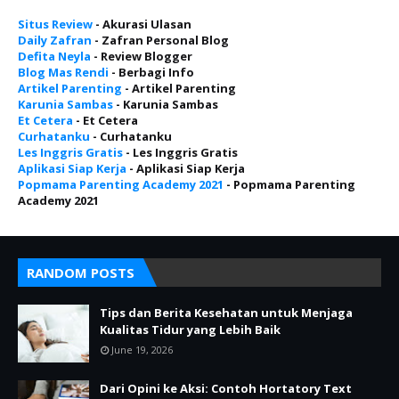
Situs Review
- Akurasi Ulasan
Daily Zafran
- Zafran Personal Blog
Defita Neyla
- Review Blogger
Blog Mas Rendi
- Berbagi Info
Artikel Parenting
- Artikel Parenting
Karunia Sambas
- Karunia Sambas
Et Cetera
- Et Cetera
Curhatanku
- Curhatanku
Les Inggris Gratis
- Les Inggris Gratis
Aplikasi Siap Kerja
- Aplikasi Siap Kerja
Popmama Parenting Academy 2021
- Popmama Parenting
Academy 2021
RANDOM POSTS
Tips dan Berita Kesehatan untuk Menjaga
Kualitas Tidur yang Lebih Baik
June 19, 2026
Dari Opini ke Aksi: Contoh Hortatory Text