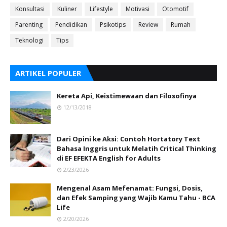
Konsultasi
Kuliner
Lifestyle
Motivasi
Otomotif
Parenting
Pendidikan
Psikotips
Review
Rumah
Teknologi
Tips
ARTIKEL POPULER
Kereta Api, Keistimewaan dan Filosofinya
12/13/2018
Dari Opini ke Aksi: Contoh Hortatory Text
Bahasa Inggris untuk Melatih Critical Thinking
di EF EFEKTA English for Adults
2/23/2026
Mengenal Asam Mefenamat: Fungsi, Dosis,
dan Efek Samping yang Wajib Kamu Tahu - BCA
Life
2/20/2026