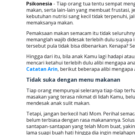
Psikonesia
- Tiap orang tua tentu sempat meng
makan, serta lain-lain yang membuat frustasi, j
kebutuhan nutrisi sang kecil tidak terpenuhi, 
memaksanya makan.
Pemaksaan makan semacam itu tidak seluruhnya
memanglah wajib didesak terlebih dulu supaya
tersebut pula tidak bisa dibenarkan. Kenapa? S
Hingga dari itu, bila anak Kamu lagi hadapi ata
mencari ketahui terlebih dulu alibi mengapa a
Catatan Arin
, berikut beberapa alibi mengapa 
Tidak suka dengan menu makanan
Tiap orang mempunyai seleranya tiap-tiap terha
masakan yang terasa nikmat di lidah Kamu, belum 
mendesak anak sulit makan.
Tetapi, jangan berkecil hati Mom. Perihal sema
belum terbiasa dengan rasa makanannya. Solu
santapan-santapan yang telah Mom buat, yakink
lama suapi buah hati hingga dia ingin melahapn