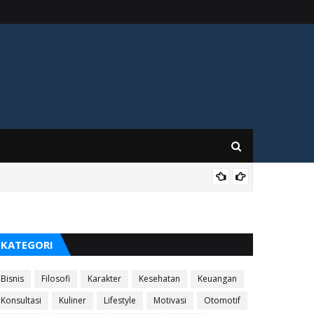
KES
KATEGORI
Bisnis
Filosofi
Karakter
Kesehatan
Keuangan
Konsultasi
Kuliner
Lifestyle
Motivasi
Otomotif