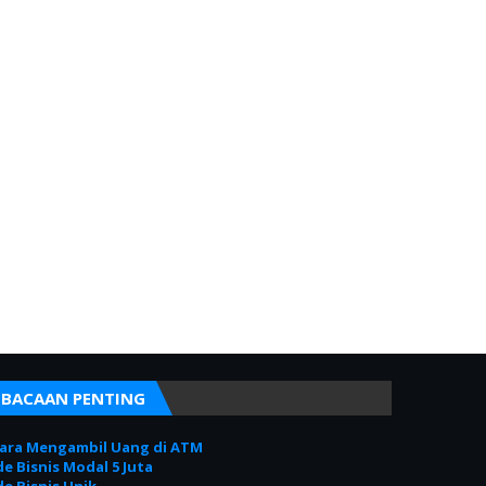
BACAAN PENTING
ara Mengambil Uang di ATM
de Bisnis Modal 5 Juta
de Bisnis Unik