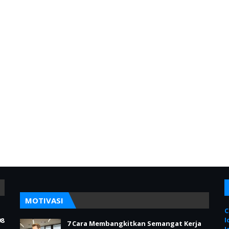
MOTIVASI
C
I
98
7 Cara Membangkitkan Semangat Kerja
I