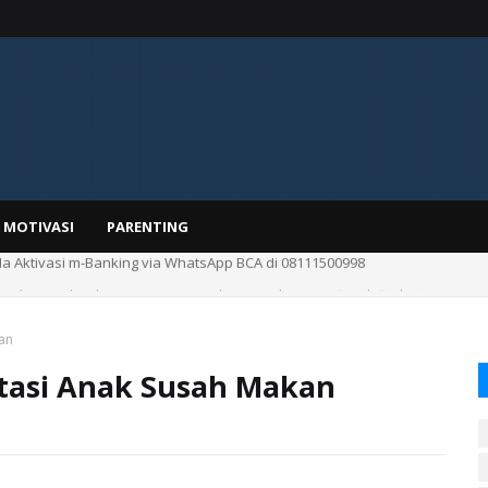
MOTIVASI
PARENTING
Luka untuk Luka Apa Saja? Kenali Jenis Luka yang Cocok Diobati
an
tasi Anak Susah Makan