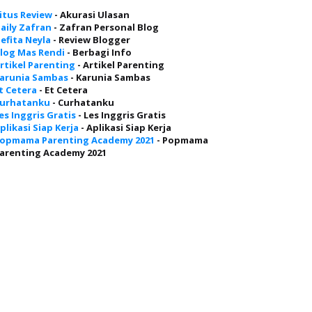
itus Review
- Akurasi Ulasan
aily Zafran
- Zafran Personal Blog
efita Neyla
- Review Blogger
log Mas Rendi
- Berbagi Info
rtikel Parenting
- Artikel Parenting
arunia Sambas
- Karunia Sambas
t Cetera
- Et Cetera
urhatanku
- Curhatanku
es Inggris Gratis
- Les Inggris Gratis
plikasi Siap Kerja
- Aplikasi Siap Kerja
opmama Parenting Academy 2021
- Popmama
arenting Academy 2021