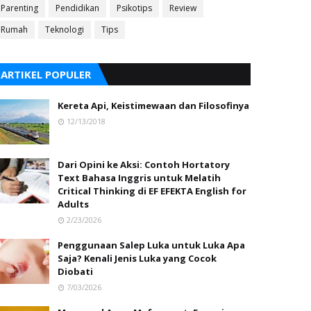
Parenting
Pendidikan
Psikotips
Review
Rumah
Teknologi
Tips
ARTIKEL POPULER
Kereta Api, Keistimewaan dan Filosofinya
12/13/2018
Dari Opini ke Aksi: Contoh Hortatory
Text Bahasa Inggris untuk Melatih
Critical Thinking di EF EFEKTA English for
Adults
2/23/2026
Penggunaan Salep Luka untuk Luka Apa
Saja? Kenali Jenis Luka yang Cocok
Diobati
7/03/2026