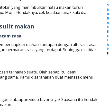
S
itokin yang menimbulkan nafsu makan turun.
D
amu, Mom. Hendaknya, cek keadaan anak kala dia
D
B
A
sulit makan
K
E
acam rasa
C
L
empersiapkan olahan santapan dengan alterasi rasa.
A
P
gan bermacam rasa yang terdapat. Sehingga dia tidak
P
san terhadap suatu. Oleh sebab itu, demi
 yang sama, Kamu disaranakan buat memasak menu
 game ataupun video favoritnya? Suasana itu hendak
 makan.