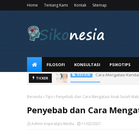
Home
Tentang Kami
Kontak
Sitemap
FILOSOFI
KONSULTASI
PSIKOTIPS
Penggunaan Salep 
TICKER
KESEHATAN
Beranda
Tips
Penyebab dan Cara Mengatasi Anak Susah Mak
Penyebab dan Cara Menga
Admin Inspiratips Media
11/02/2021