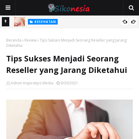
KESEHATAN
 BCA di
Penggunaan Salep Luka untuk Luka Apa Saja? Kenali Jenis Luka
Beranda
yang Cocok Diobati
Review
Tips Sukses Menjadi Seorang Reseller yang Jarang
Diketahui
Tips Sukses Menjadi Seorang
Reseller yang Jarang Diketahui
Admin Inspiratips Media
9/30/2021